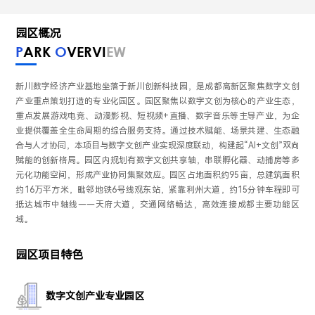
园区概况
P
ARK
O
VERVI
EW
新川数字经济产业基地坐落于新川创新科技园，是成都高新区聚焦数字文创
产业重点策划打造的专业化园区。园区聚焦以数字文创为核心的产业生态，
重点发展游戏电竞、动漫影视、短视频+直播、数字音乐等主导产业，为企
业提供覆盖全生命周期的综合服务支持。通过技术赋能、场景共建、生态融
合与人才协同，本项目与数字文创产业实现深度联动，构建起“AI+文创”双向
赋能的创新格局。园区内规划有数字文创共享轴，串联孵化器、动捕房等多
元化功能空间，形成产业协同集聚效应。园区占地面积约95亩，总建筑面积
约16万平方米，毗邻地铁6号线观东站，紧靠利州大道，约15分钟车程即可
抵达城市中轴线——天府大道，交通网络畅达，高效连接成都主要功能区
域。
园区项目特色
数字文创产业专业园区