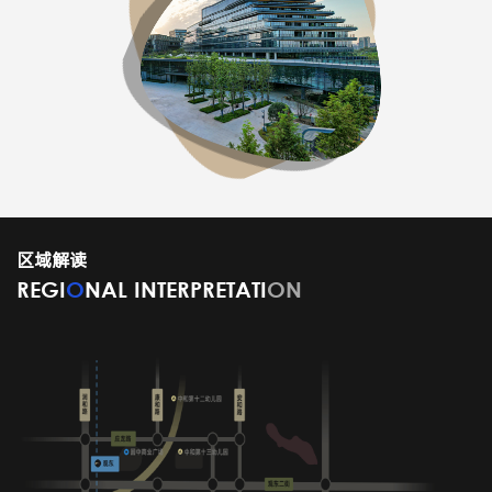
区域解读
REGI
O
NAL INTERPRETATI
ON