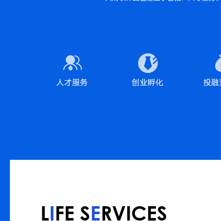
人才服务
创业孵化
投融
L
I
FE S
E
RVICES